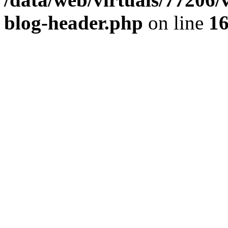
blog-header.php
on line
1