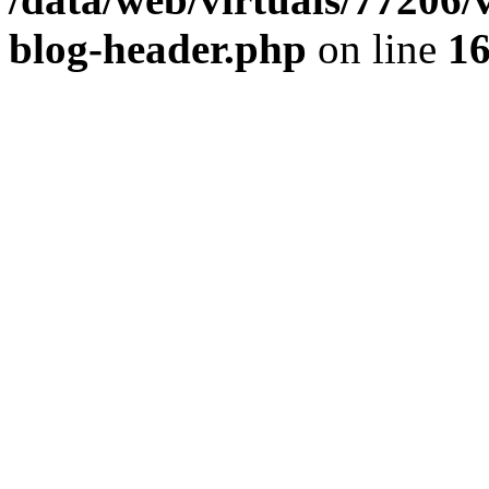
blog-header.php
on line
1