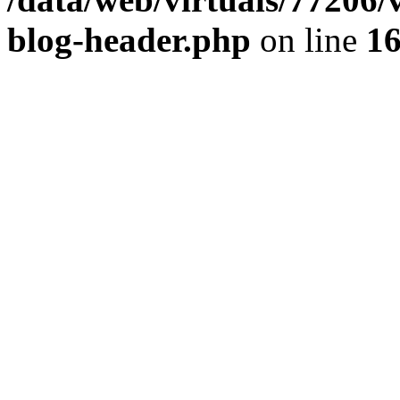
blog-header.php
on line
1