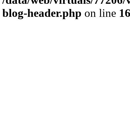
blog-header.php
on line
1